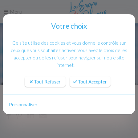
Menu
Votre choix
Ce site utilise des cookies et vous donne le contrôle sur
ceux que vous souhaitez activer. Vous avez le choix de les
accepter ou de les refuser pour naviguer sur notre site
internet.
Tout Refuser
Tout Accepter
Accueil
Personnaliser