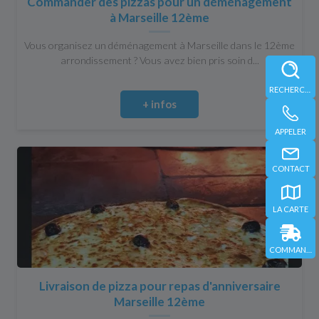
Commander des pizzas pour un déménagement
à Marseille 12ème
Vous organisez un déménagement à Marseille dans le 12ème
arrondissement ? Vous avez bien pris soin d...
RECHERCHE
+ infos
APPELER
CONTACT
LA CARTE
COMMANDER
Livraison de pizza pour repas d'anniversaire
Marseille 12ème